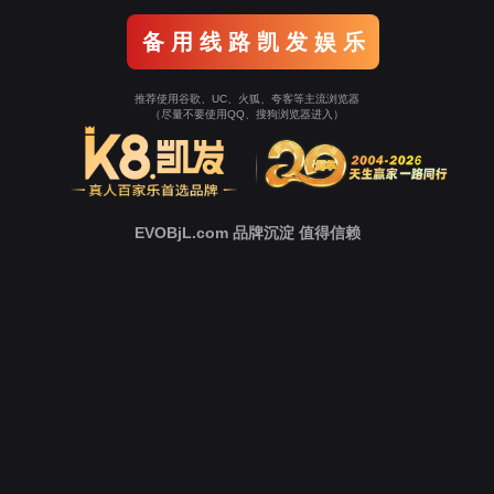
备 用 线 路 凯 发 娱 乐
推荐使用谷歌、UC、火狐、夸客等主流浏览器
（尽量不要使用QQ、搜狗浏览器进入）
EVOBjL.com 品牌沉淀 值得信赖